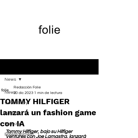
Entrada
News
Redacción Folie
News
20 dic 2023
1 min de lectura
TOMMY HILFIGER
Cover Story
lanzará un fashion game
Fashion
con IA
Belleza
Tommy Hilfiger, bajo su Hilfiger 
Entertainment
Ventures con Joe Lamastra, lanzará 