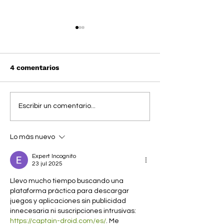
4 comentarios
TOMMY HILFIGER x
AWAKE NY x 
Escribir un comentario...
PENDLETON: ¡STEVE
JEANS: Back to
AOKI es su
Lo más nuevo
protagonista!
Expert Incognito
23 jul 2025
Llevo mucho tiempo buscando una 
plataforma práctica para descargar 
juegos y aplicaciones sin publicidad 
innecesaria ni suscripciones intrusivas: 
https://captain-droid.com/es/
. Me 