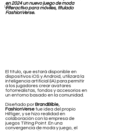
en 2024 un nuevo juego de moda 
Life
interactivo para móviles, titulado 
FashionVerse.
El título, que estará disponible en 
dispositivos iOS y Android, utilizará la 
inteligencia artificial (IA) para permitir 
a los jugadores crear avatares 
fotorrealistas, fondos y accesorios en 
un entorno basado en la comunidad.
Diseñado por 
BrandBible, 
FashionVerse
 fue idea del propio 
Hilfiger, y se hizo realidad en 
colaboración con la empresa de 
juegos Tilting Point. En una 
convergencia de moda y juego, el 