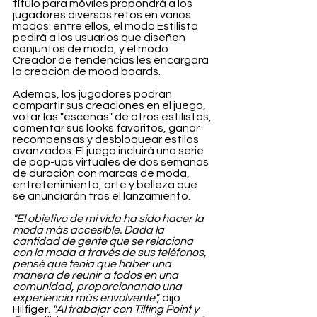
título para móviles propondrá a los 
jugadores diversos retos en varios 
modos: entre ellos, el modo Estilista 
pedirá a los usuarios que diseñen 
conjuntos de moda, y el modo 
Creador de tendencias les encargará 
la creación de mood boards.
Además, los jugadores podrán 
compartir sus creaciones en el juego, 
votar las "escenas" de otros estilistas, 
comentar sus looks favoritos, ganar 
recompensas y desbloquear estilos 
avanzados. El juego incluirá una serie 
de pop-ups virtuales de dos semanas 
de duración con marcas de moda, 
entretenimiento, arte y belleza que 
se anunciarán tras el lanzamiento.
"El objetivo de mi vida ha sido hacer la 
moda más accesible. Dada la 
cantidad de gente que se relaciona 
con la moda a través de sus teléfonos, 
pensé que tenía que haber una 
manera de reunir a todos en una 
comunidad, proporcionando una 
experiencia más envolvente",
 dijo 
Hilfiger. 
"Al trabajar con Tilting Point y 