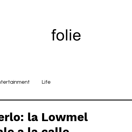
ntertainment
Life
erlo: la Lowmel
le a la calle