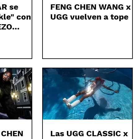
AR se
FENG CHEN WANG x
kle" con
UGG vuelven a tope
EZO
 y YUNG
 CHEN
Las UGG CLASSIC x