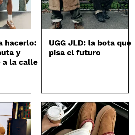
 hacerlo:
UGG JLD: la bota que
uta y
pisa el futuro
 a la calle