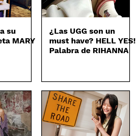
a su
¿Las UGG son un
ueta MARY
must have? HELL YES!
Palabra de RIHANNA