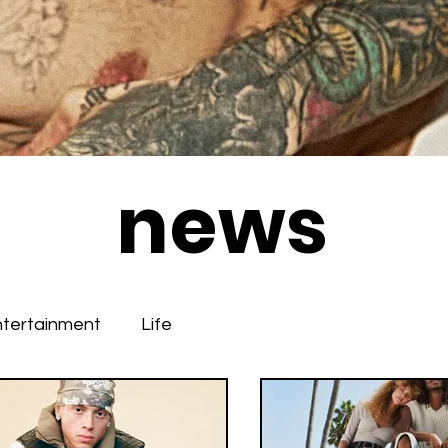
news
ntertainment
Life