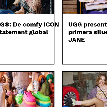
G®: De comfy ICON
UGG present
statement global
primera sil
JANE