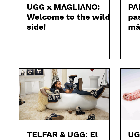
UGG x MAGLIANO:
PA
Welcome to the wild
pa
side!
má
TELFAR & UGG: El
UG