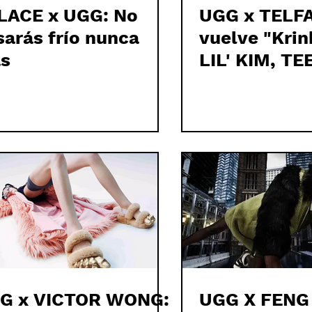
LACE x UGG: No
UGG x TELF
sarás frío nunca
vuelve "Krin
s
LIL' KIM, TE
TOUCHDOWN
MIAMI
G x VICTOR WONG:
UGG X FENG