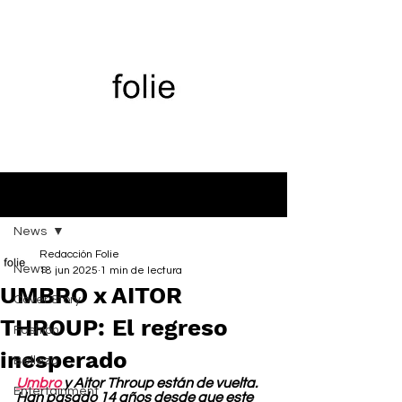
Entrada
News
Redacción Folie
News
18 jun 2025
1 min de lectura
UMBRO x AITOR
Cover Story
THROUP: El regreso
Fashion
inesperado
Belleza
Umbro
 y Aitor Throup están de vuelta. 
Entertainment
Han pasado 14 años desde que este 