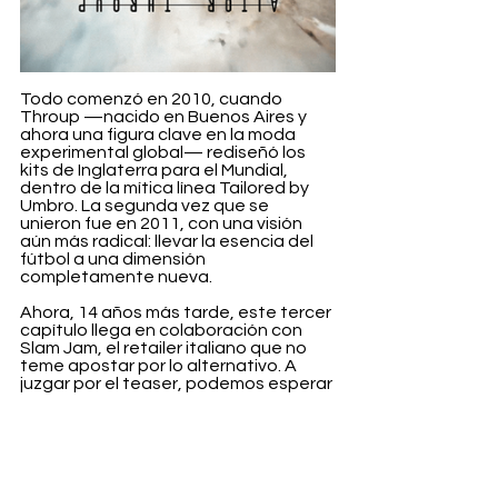
Todo comenzó en 2010, cuando 
Throup —nacido en Buenos Aires y 
ahora una figura clave en la moda 
experimental global— rediseñó los 
kits de Inglaterra para el Mundial, 
dentro de la mítica línea Tailored by 
Umbro. La segunda vez que se 
unieron fue en 2011, con una visión 
aún más radical: llevar la esencia del 
fútbol a una dimensión 
completamente nueva.
Ahora, 14 años más tarde, este tercer 
capítulo llega en colaboración con 
Slam Jam, el retailer italiano que no 
teme apostar por lo alternativo. A 
juzgar por el teaser, podemos esperar 
siluetas con ADN deportivo 
reimaginadas con la estética 
distópica de Throup.
Fashion