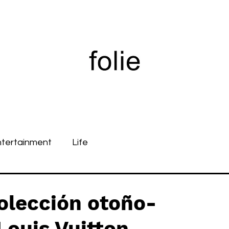
ntertainment
Life
olección otoño-
Louis Vuitton