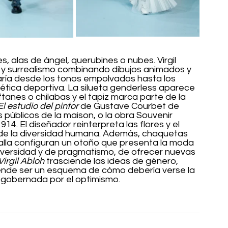
, alas de ángel, querubines o nubes. Virgil 
 y surrealismo combinando dibujos animados y 
a varía desde los tonos empolvados hasta los 
ética deportiva. La silueta genderless aparece 
tanes o chilabas y el tapiz marca parte de la 
El estudio del pintor
 de Gustave Courbet de 
s públicos de la maison, o la obra Souvenir 
1914. El diseñador reinterpreta las flores y el 
 de la diversidad humana. Además, chaquetas 
malla configuran un otoño que presenta la moda 
iversidad y de pragmatismo, de ofrecer nuevas 
Virgil Abloh
 trasciende las ideas de género, 
tende ser un esquema de cómo debería verse la 
y gobernada por el optimismo.