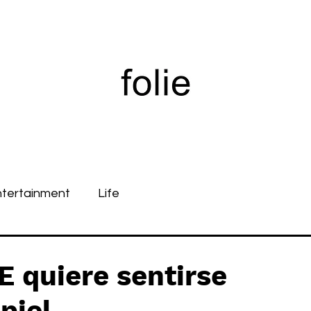
ntertainment
Life
 quiere sentirse
piel