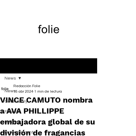
Entrada
News
Redacción Folie
News
15 abr 2024
1 min de lectura
VINCE CAMUTO nombra
Cover Story
a AVA PHILLIPPE
Fashion
embajadora global de su
Belleza
división de fragancias
Entertainment