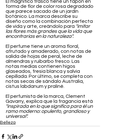
El magnífico frasco tiene un tapón en 
forma de flor de color rosa degradado 
que parece sacado de un jardín 
botánico. La marca describe su 
diseño como la combinación perfecta 
de vida y arte, creándolo para 
"imitar 
las flores más grandes que la vida que 
encontrarías en la naturaleza".
El perfume tiene un aroma floral, 
afrutado y amaderado, con notas de 
salida de hojas de peral, leche de 
almendras y ruibarbo fresco. Las 
notas medias contienen higos 
glaseados, fresia blanca y salvia 
cepillada. Por último, se completa con 
notas secas de sándalo Australia, 
cistus labdanum y praliné.
El perfumista de la marca, Clement 
Gavarry, explica que la fragancia está 
"inspirada en lo que significa para él un 
ramo moderno: opulento, grandioso y 
universal".
Belleza