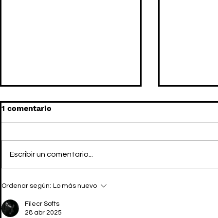
1 comentario
Escribir un comentario...
GRACE WALES BONNER se
ADIDAS OR
Ordenar según:
Lo más nuevo
pasa al arte comisariando
WALES BO
una exposición en el
vuelve con
Filecr Softs
MOMA
28 abr 2025