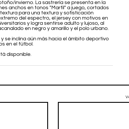
oño/invierno. La sastrería se presenta en la 
nes anchos en tonos "Marfil" a juego, cortados 
extura para una textura y sofisticación 
extremo del espectro, el jersey con motivos en 
ersitarios y logra sentirse adulto y lujoso, al 
acanalado en negro y amarillo y el polo urbano. 
 se inclina aún más hacia el ámbito deportivo 
s en el fútbol.
á disponible.
V