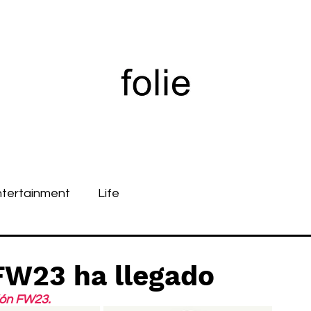
ntertainment
Life
W23 ha llegado
ión FW23.