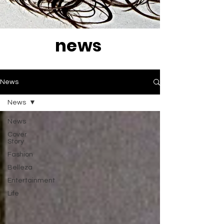
news
News
News
News
Cover
Story
Fashion
Belleza
Entertainment
Life