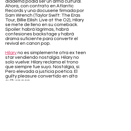
diadema podía ser un arma cultural. 
Ahora, con contrato en Atlantic 
Records y una docuserie firmada por 
Sam Wrench (Taylor Swift: The Eras 
Tour, Billie Eilish: Live at the O2), Hilary 
se mete de lleno en su comeback. 
Spoiler: habrá lágrimas, habrá 
confesiones backstage y habrá 
drama suficiente para convertir el 
revival en canon pop.
Hilary
 no es simplemente otra ex teen 
star vendiendo nostalgia. Hilary no 
solo vuelve: Hilary reclama el trono 
que siempre fue suyo. Nostalgia, sí. 
Pero elevada a justicia poética. El 
guilty pleasure convertido en alta 
cultura pop.
Entertainment
Ver todo
Entradas recientes