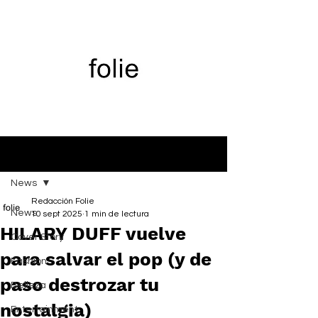
Entrada
News
Redacción Folie
News
10 sept 2025
1 min de lectura
HILARY DUFF vuelve
Cover Story
para salvar el pop (y de
Fashion
paso destrozar tu
Belleza
nostalgia)
Entertainment