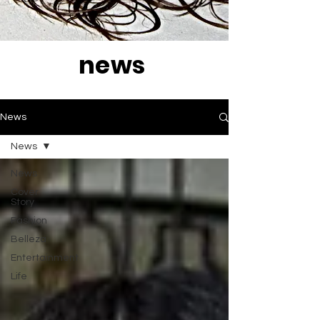
news
News
News
News
Cover
Story
Fashion
Belleza
Entertainment
Life