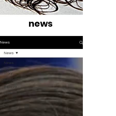
news
News
News
News
Cover
Story
Fashion
Belleza
Entertainment
Life