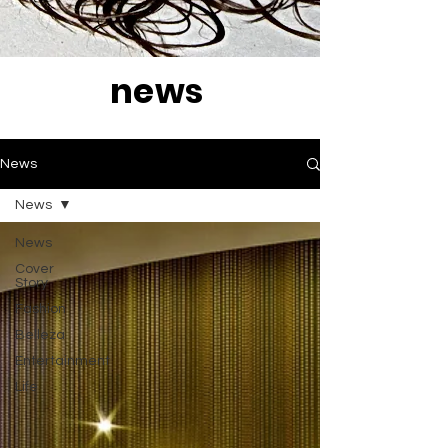
news
News
News
News
Cover
Story
Fashion
Belleza
Entertainment
Life