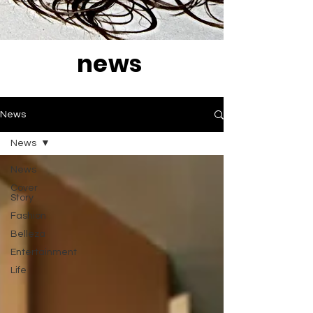
news
News
News
News
Cover
Story
Fashion
Belleza
Entertainment
Life