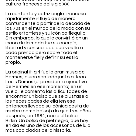
cultura francesa del siglo XX
La cantante y actriz anglo-francesa 
rápidamente influyó de manera 
contundente a partir de la década de 
los 70s en el mundo de la moda con su 
estilo effortless y su icónico flequillo. 
Sin embargo, lo que le convirtió en un 
icono de la moda fue su energía, 
libertad y sensualidad que vestía a 
cada prenda pero sobre todo el 
mantenerse fiel y definir su estilo 
propio. 
La original it-girl fue la gran musa de 
Hermes, quien sentada junto a Jean-
Louis Dumas (el presidente ejecutivo 
de Hermès en ese momento) en un 
vuelo, le comentó las dificultades de 
encontrar un bolso que se ajustase a 
las necesidades de ella (en ese 
entonces llevaba su icónica cesta de 
mimbre como bolso) a lo que tres años 
después, en 1984, nació el bolso 
Birkin. Un bolso de piel negra, que hoy 
en día es uno de los accesorios de lujo 
más codiciados de la historia.