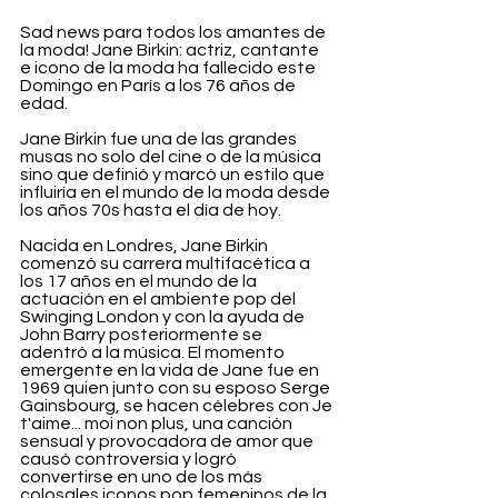
Sad news para todos los amantes de 
la moda! Jane Birkin: actriz, cantante 
e icono de la moda ha fallecido este 
Domingo en París a los 76 años de 
edad.
Jane Birkin fue una de las grandes 
musas no solo del cine o de la música 
sino que definió y marcó un estilo que 
influiría en el mundo de la moda desde 
los años 70s hasta el día de hoy. 
Nacida en Londres, Jane Birkin 
comenzó su carrera multifacética a 
los 17 años en el mundo de la 
actuación en el ambiente pop del 
Swinging London y con la ayuda de 
John Barry posteriormente se 
adentró a la música. El momento 
emergente en la vida de Jane fue en 
1969 quien junto con su esposo Serge 
Gainsbourg, se hacen célebres con Je 
t'aime... moi non plus, una canción 
sensual y provocadora de amor que 
causó controversia y logró 
convertirse en uno de los más 
colosales iconos pop femeninos de la 