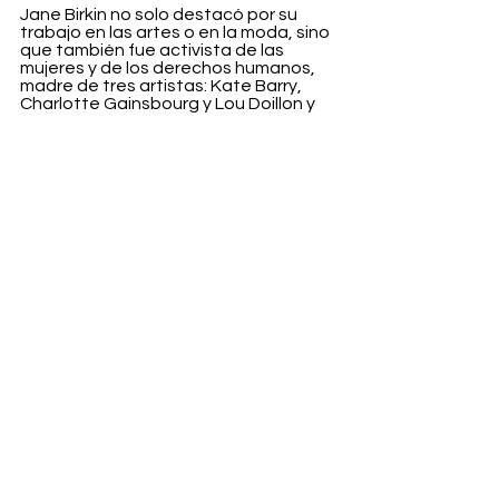
Jane Birkin no solo destacó por su 
trabajo en las artes o en la moda, sino 
que también fue activista de las 
mujeres y de los derechos humanos, 
madre de tres artistas: Kate Barry, 
Charlotte Gainsbourg y Lou Doillon y 
sobretodo una figura que inspiró a 
millones de mujeres con su belleza 
espiritual demostrando su 
compromiso, bondad y amor. 
Descanse en paz.
Entertainment
Ver todo
Entradas recientes