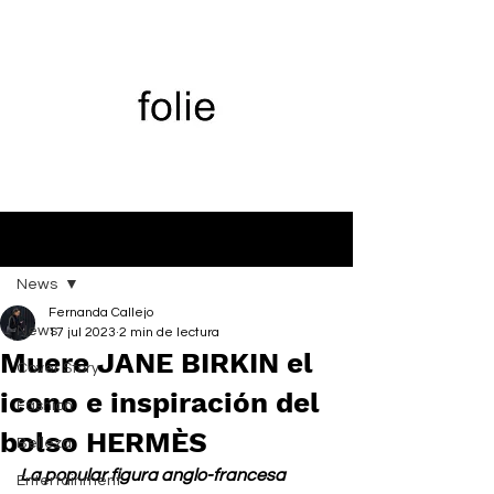
Entrada
News
Fernanda Callejo
News
17 jul 2023
2 min de lectura
Muere JANE BIRKIN el
Cover Story
icono e inspiración del
Fashion
bolso HERMÈS
Belleza
La popular figura anglo-francesa 
Entertainment