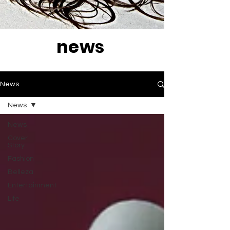
news
News
News
News
Cover
Story
Fashion
Belleza
Entertainment
Life