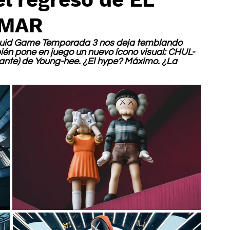
AMAR
e Squid Game Temporada 3 nos deja temblando 
bién pone en juego un nuevo ícono visual: CHUL-
tante) de Young-hee. ¿El hype? Máximo. ¿La 