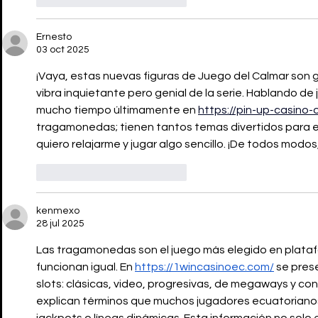
Ernesto
03 oct 2025
¡Vaya, estas nuevas figuras de Juego del Calmar son 
vibra inquietante pero genial de la serie. Hablando d
mucho tiempo últimamente en 
https://pin-up-casino-o
tragamonedas; tienen tantos temas divertidos para eleg
quiero relajarme y jugar algo sencillo. ¡De todos modos
Me gusta
Reaccionar
kenmexo
28 jul 2025
Las tragamonedas son el juego más elegido en platafo
funcionan igual. En 
https://1wincasinoec.com/
 se pres
slots: clásicas, video, progresivas, de megaways y co
explican términos que muchos jugadores ecuatorianos