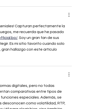
geniales! Capturan perfectamente la 
e juegos, me recuerda que he pasado 
fficial.bo/
. Soy un gran fan de sus 
ir. Es mi sitio favorito cuando solo 
, gran hallazgo con este artículo
rmas digitales, pero no todas 
entan comparativas entre tipos de 
n funciones especiales. Además, se 
 desconocen como volatilidad, RTP, 