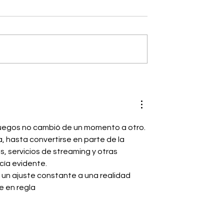
E NORTH FACE:
mo aventurero
juegos no cambió de un momento a otro. 
, hasta convertirse en parte de la 
, servicios de streaming y otras 
cía evidente.
 un ajuste constante a una realidad 
e en regla