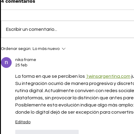
4 comentarios
Escribir un comentario...
DIOR x KAWS: El segundo
KAWS x TH
Ordenar según:
Lo más nuevo
drop es una locura
Minimalis
controlada
nika frame
25 feb
La forma en que se perciben los 
1winsargentina.com
 
Su integración ocurrió de manera progresiva y discreta
rutina digital. Actualmente conviven con redes sociales
plataformas, sin provocar la distinción que antes pare
Posiblemente esta evolución indique algo más amplio:
donde lo digital dejó de ser excepción para convertirs
Editado
Me gusta
Reaccionar