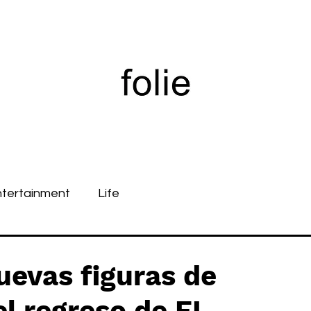
ntertainment
Life
evas figuras de
l regreso de EL