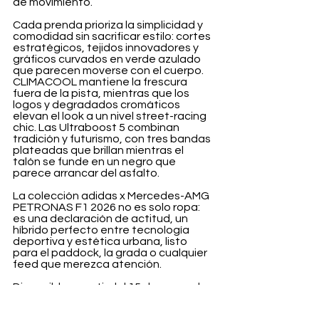
de movimiento.
Cada prenda prioriza la simplicidad y 
comodidad sin sacrificar estilo: cortes 
estratégicos, tejidos innovadores y 
gráficos curvados en verde azulado 
que parecen moverse con el cuerpo. 
CLIMACOOL mantiene la frescura 
fuera de la pista, mientras que los 
logos y degradados cromáticos 
elevan el look a un nivel street-racing 
chic. Las Ultraboost 5 combinan 
tradición y futurismo, con tres bandas 
plateadas que brillan mientras el 
talón se funde en un negro que 
parece arrancar del asfalto.
La colección adidas x Mercedes-AMG 
PETRONAS F1 2026 no es solo ropa: 
es una declaración de actitud, un 
híbrido perfecto entre tecnología 
deportiva y estética urbana, listo 
para el paddock, la grada o cualquier 
feed que merezca atención.
Disponible a partir del 15 de enero de 
2026 en 
adidas.es
, 
MercedesAMGF1.com
 y tiendas 