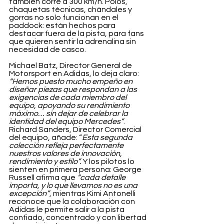
también corre a 300 km/h. Polos, 
chaquetas técnicas, chándales y 
gorras no solo funcionan en el 
paddock: están hechos para 
destacar fuera de la pista, para fans 
que quieren sentir la adrenalina sin 
necesidad de casco.
Michael Batz, Director General de 
Motorsport en Adidas, lo deja claro: 
“Hemos puesto mucho empeño en 
diseñar piezas que respondan a las 
exigencias de cada miembro del 
equipo, apoyando su rendimiento 
máximo… sin dejar de celebrar la 
identidad del equipo Mercedes”
. 
Richard Sanders, Director Comercial 
del equipo, añade: “
Esta segunda 
colección refleja perfectamente 
nuestros valores de innovación, 
rendimiento y estilo”.
 Y los pilotos lo 
sienten en primera persona: George 
Russell afirma que 
“cada detalle 
importa, y lo que llevamos no es una 
excepción”
, mientras Kimi Antonelli 
reconoce que la colaboración con 
Adidas le permite salir a la pista 
confiado, concentrado y con libertad 