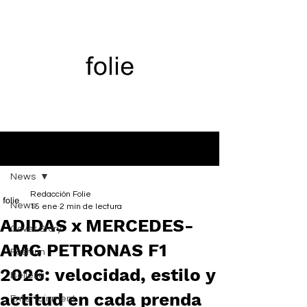
Entrada
News
Redacción Folie
News
15 ene
2 min de lectura
ADIDAS x MERCEDES-
Cover Story
AMG PETRONAS F1
Fashion
2026: velocidad, estilo y
Belleza
actitud en cada prenda
Entertainment