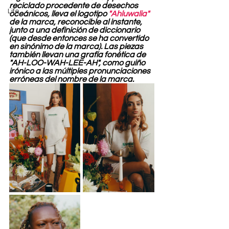
reciclado procedente de desechos 
Life
oceánicos, lleva el logotipo 
"Ahluwalia"
de la marca, reconocible al instante, 
junto a una definición de diccionario 
(que desde entonces se ha convertido 
en sinónimo de la marca). Las piezas 
también llevan una grafía fonética de 
"AH-LOO-WAH-LEE-AH", como guiño 
irónico a las múltiples pronunciaciones 
erróneas del nombre de la marca.