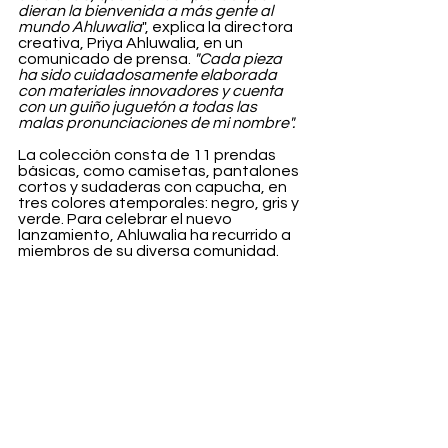
dieran la bienvenida a más gente al 
mundo Ahluwalia
", explica la directora 
creativa, Priya Ahluwalia, en un 
comunicado de prensa. 
"Cada pieza 
ha sido cuidadosamente elaborada 
con materiales innovadores y cuenta 
con un guiño juguetón a todas las 
malas pronunciaciones de mi nombre".
La colección consta de 11 prendas 
básicas, como camisetas, pantalones 
cortos y sudaderas con capucha, en 
tres colores atemporales: negro, gris y 
verde. Para celebrar el nuevo 
lanzamiento, Ahluwalia ha recurrido a 
miembros de su diversa comunidad.
La colección ya está disponible.
Fashion
Ver todo
Entradas recientes