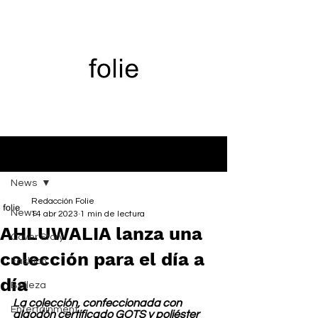
Entrada
News
Redacción Folie
News
14 abr 2023
1 min de lectura
AHLUWALIA lanza una
Cover Story
colección para el día a
Fashion
día
Belleza
La colección, confeccionada con 
Entertainment
algodón certificado GOTS y poliéster 