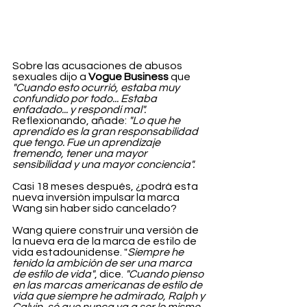
Sobre las acusaciones de abusos 
sexuales dijo a 
Vogue Business
 que 
"Cuando esto ocurrió, estaba muy 
confundido por todo... Estaba 
enfadado... y respondí mal".
Reflexionando, añade: 
"Lo que he 
aprendido es la gran responsabilidad 
que tengo. Fue un aprendizaje 
tremendo, tener una mayor 
sensibilidad y una mayor conciencia".
Casi 18 meses después, ¿podrá esta 
nueva inversión impulsar la marca 
Wang sin haber sido cancelado?
Wang quiere construir una versión de 
la nueva era de la marca de estilo de 
vida estadounidense. "
Siempre he 
tenido la ambición de ser una marca 
de estilo de vida"
, dice. 
"Cuando pienso 
en las marcas americanas de estilo de 
vida que siempre he admirado, Ralph y 
Calvin, sé que nunca va a ser lo mismo 