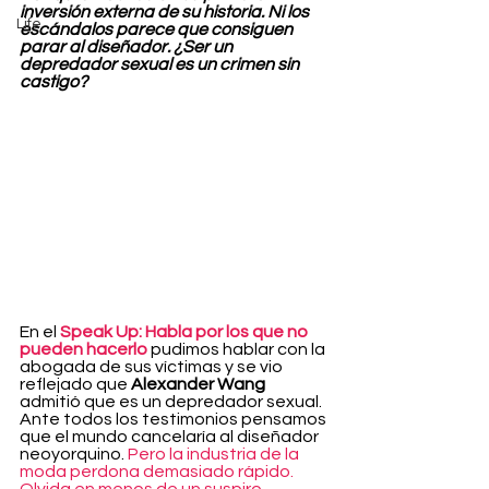
inversión externa de su historia. Ni los 
Life
escándalos parece que consiguen 
parar al diseñador. ¿Ser un 
depredador sexual es un crimen sin 
castigo? 
En el 
Speak Up: Habla por los que no 
pueden hacerlo
 pudimos hablar con la 
abogada de sus víctimas y se vio 
reflejado que 
Alexander Wang
admitió que es un depredador sexual. 
Ante todos los testimonios pensamos 
que el mundo cancelaría al diseñador 
neoyorquino. 
Pero la industria de la 
moda perdona demasiado rápido. 