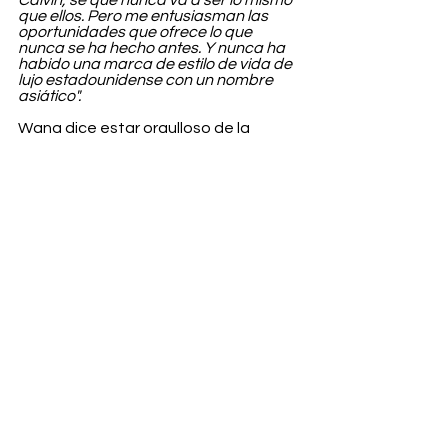
que ellos. Pero me entusiasman las 
oportunidades que ofrece lo que 
nunca se ha hecho antes. Y nunca ha 
habido una marca de estilo de vida de 
lujo estadounidense con un nombre 
asiático".
Wang dice estar orgulloso de la 
"dedicación y el duro trabajo"
 que ha 
realizado su equipo para superar
"estos tiempos difíciles". "Con los 
nuevos inversores y mis empleados, mi 
prioridad es darles confianza y 
estabilidad para seguir adelante". 
¿Responderá el público como Wang 
espera?
Fashion
Ver todo
Entradas recientes