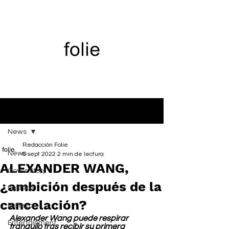
Entrada
News
Redacción Folie
News
6 sept 2022
2 min de lectura
ALEXANDER WANG,
Cover Story
¿ambición después de la
Fashion
cancelación?
Belleza
Alexander Wang puede respirar 
Entertainment
tranquilo tras recibir su primera 