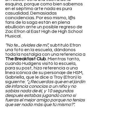
esquina, porque como bien sabemos 
en el séptimo arte nada es pura 
casualidad. Demasiadas 
coincidencias. Por eso mismo, l@s 
fans de la saga están en plena 
ebullición ante un posible regreso de 
Zac Efron al East High de High School 
Musical. 
"No te... olvides de mí",
 subtituló Efron 
una foto en la escuela, dándonos 
toda la nostalgia con una referencia a 
The Breakfast Club
. Mientras tanto, 
cuando Hudgens visitó la escuela, 
para su post, hizo referencia a una 
línea icónica de su personaje de HSM, 
Gabriella, que le dice a Troy (Efron) lo 
siguiente: 
"¿Recuerdas que en el jardín 
de infancia conocías a un niño y no 
sabías nada de él, y 10 segundos 
después estabas jugando como si 
fueras el mejor amigo porque no tenías 
que ser nada más que tú mismo?".