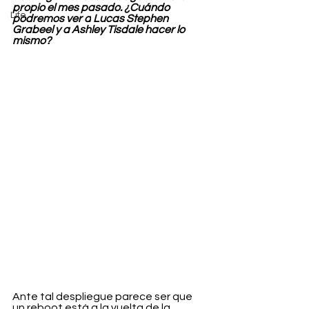
propio el mes pasado. ¿Cuándo 
Life
podremos ver a
Lucas Stephen 
Grabeel y a Ashley Tisdale hacer lo 
mismo?
Ante tal despliegue parece ser que 
un reboot está a la vuelta de la 