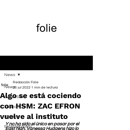
Entrada
News
Redacción Folie
News
26 jul 2022
1 min de lectura
Algo se está cociendo
Cover Story
con HSM: ZAC EFRON
Fashion
vuelve al instituto
Belleza
Y no ha sido el único en pasar por el 
Entertainment
East high. Vanessa Hudgens hizo lo 