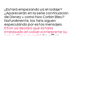
¿Estará empezando ya el rodaje? 
¿Aparecerán en la serie continuación 
de Disney + como hizo Corbin Bleu? 
Naturalmente, los fans siguen 
especulando por estos mensajes. 
Efron ya declaró que estaría 
interesado en volver a interpretar su 
papel. 
"Por supuesto",
 dijo a 
E!
 en 
mayo. "
En serio, tener la oportunidad, 
de cualquier forma, de volver y 
trabajar con ese equipo sería increíble. 
Mi corazón sigue allí. Eso sería increíble. 
Espero que ocurra".