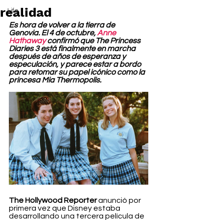
realidad
Life
Es hora de volver a la tierra de 
Genovia. El 4 de octubre, 
Anne 
Hathaway
 confirmó que The Princess 
Diaries 3 está finalmente en marcha 
después de años de esperanza y 
especulación, y parece estar a bordo 
para retomar su papel icónico como la 
princesa Mia Thermopolis.
The Hollywood Reporter
 anunció por 
primera vez que Disney estaba 
desarrollando una tercera película de 