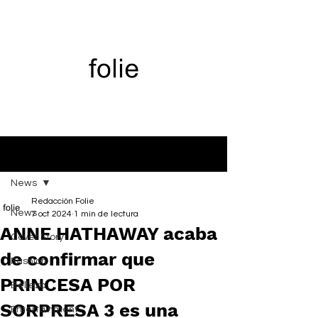
Entrada
News
Redacción Folie
News
7 oct 2024
1 min de lectura
ANNE HATHAWAY acaba
Cover Story
de confirmar que
Fashion
PRINCESA POR
Belleza
SORPRESA 3 es una
Entertainment