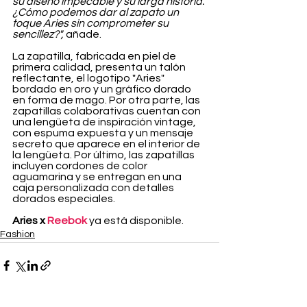
su diseño impecable y su larga historia. 
¿Cómo podemos dar al zapato un 
toque Aries sin comprometer su 
sencillez?",
 añade.
La zapatilla, fabricada en piel de 
primera calidad, presenta un talón 
reflectante, el logotipo "Aries" 
bordado en oro y un gráfico dorado 
en forma de mago. Por otra parte, las 
zapatillas colaborativas cuentan con 
una lengüeta de inspiración vintage, 
con espuma expuesta y un mensaje 
secreto que aparece en el interior de 
la lengüeta. Por último, las zapatillas 
incluyen cordones de color 
aguamarina y se entregan en una 
caja personalizada con detalles 
dorados especiales.
Aries x 
Reebok
ya está disponible.
Fashion