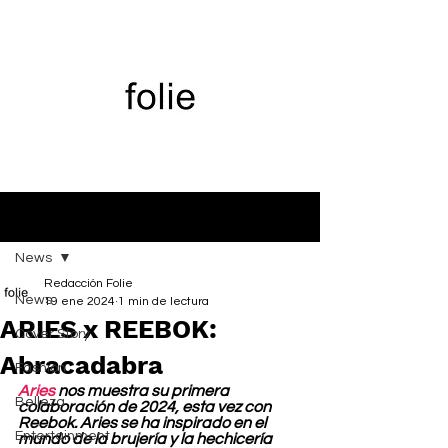
Entrada
News
Redacción Folie
News
19 ene 2024
1 min de lectura
ARIES x REEBOK:
Cover Story
Abracadabra
Fashion
Aries
 nos muestra su primera 
Belleza
colaboración de 2024, esta vez con 
Reebok. Aries se ha inspirado en el 
Entertainment
mundo de la brujería y la hechicería 