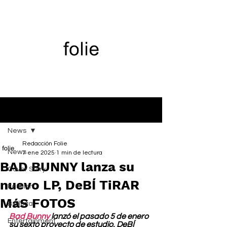
Entrada
News
Redacción Folie
News
7 ene 2025
1 min de lectura
BAD BUNNY lanza su
Cover Story
nuevo LP, DeBÍ TiRAR
Fashion
MáS FOTOS
Belleza
Bad Bunny
 lanzó el pasado 5 de enero 
Entertainment
su sexto proyecto de estudio, DeBÍ 