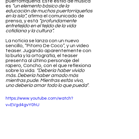
puertorriqueña. Este estilo de música 
es 
“un elemento básico de la 
educación de muchos puertorriqueños 
en la isla”,
 afirma el comunicado de 
prensa, y está 
“profundamente 
entretejido en el tejido de la vida 
cotidiana y la cultura”.
La noticia se lanza con un nuevo 
sencillo, “Pitorro De Coco”, y un vídeo 
teaser. Jugando aparentemente con 
la burla y la ortografía, el teaser 
presenta al último personaje del 
rapero, Concho, con el que reflexiona 
sobre la vida.
 “Debería haber vivido 
más. Debería haber amado más 
mientras pude. Mientras estás vivo, 
uno debería amar todo lo que pueda
”.
https://www.youtube.com/watch?
v=EVgd4gvY0hU