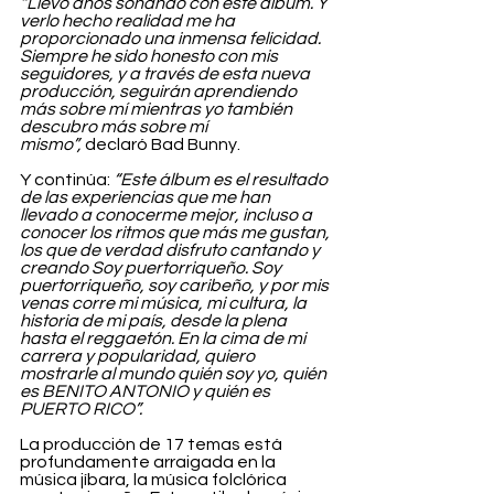
“Llevo años soñando con este álbum. Y 
verlo hecho realidad me ha 
proporcionado una inmensa felicidad. 
Siempre he sido honesto con mis 
seguidores, y a través de esta nueva 
producción, seguirán aprendiendo 
más sobre mí mientras yo también 
descubro más sobre mí 
mismo”,
 declaró Bad Bunny.
Y continúa: 
“Este álbum es el resultado 
de las experiencias que me han 
llevado a conocerme mejor, incluso a 
conocer los ritmos que más me gustan, 
los que de verdad disfruto cantando y 
creando Soy puertorriqueño. Soy 
puertorriqueño, soy caribeño, y por mis 
venas corre mi música, mi cultura, la 
historia de mi país, desde la plena 
hasta el reggaetón. En la cima de mi 
carrera y popularidad, quiero 
mostrarle al mundo quién soy yo, quién 
es BENITO ANTONIO y quién es 
PUERTO RICO”.
La producción de 17 temas está 
profundamente arraigada en la 
música jíbara, la música folclórica 