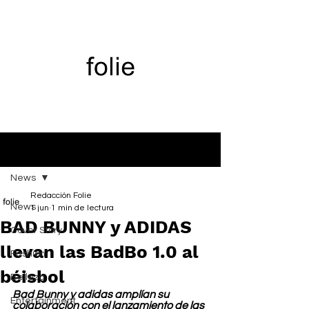
Entrada
News
Redacción Folie
News
1 jun
1 min de lectura
BAD BUNNY y ADIDAS
Cover Story
llevan las BadBo 1.0 al
Fashion
béisbol
Belleza
Bad Bunny y adidas amplían su 
Entertainment
colaboración con el lanzamiento de las 