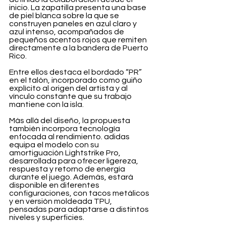
inicio. La zapatilla presenta una base 
de piel blanca sobre la que se 
construyen paneles en azul claro y 
azul intenso, acompañados de 
pequeños acentos rojos que remiten 
directamente a la bandera de Puerto 
Rico.
Entre ellos destaca el bordado “PR” 
en el talón, incorporado como guiño 
explícito al origen del artista y al 
vínculo constante que su trabajo 
mantiene con la isla.
Más allá del diseño, la propuesta 
también incorpora tecnología 
enfocada al rendimiento. adidas 
equipa el modelo con su 
amortiguación Lightstrike Pro, 
desarrollada para ofrecer ligereza, 
respuesta y retorno de energía 
durante el juego. Además, estará 
disponible en diferentes 
configuraciones, con tacos metálicos 
y en versión moldeada TPU, 
pensadas para adaptarse a distintos 
niveles y superficies.