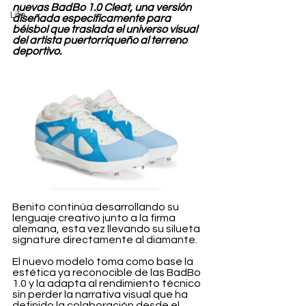
nuevas BadBo 1.0 Cleat, una versión 
Life
diseñada específicamente para 
béisbol que traslada el universo visual 
del artista puertorriqueño al terreno 
deportivo.
Benito continúa desarrollando su 
lenguaje creativo junto a la firma 
alemana, esta vez llevando su silueta 
signature directamente al diamante.
El nuevo modelo toma como base la 
estética ya reconocible de las BadBo 
1.0 y la adapta al rendimiento técnico 
sin perder la narrativa visual que ha 
definido la colaboración desde el 