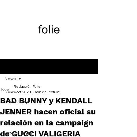
Entrada
News
Redacción Folie
News
2 oct 2023
1 min de lectura
BAD BUNNY y KENDALL
Cover Story
JENNER hacen oficial su
Fashion
relación en la campaign
Belleza
de GUCCI VALIGERIA
Entertainment