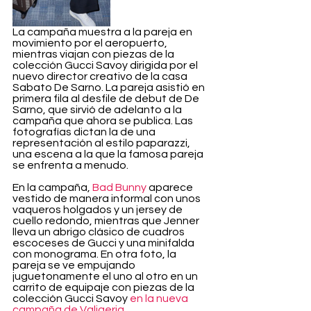
La campaña muestra a la pareja en 
movimiento por el aeropuerto, 
mientras viajan con piezas de la 
colección Gucci Savoy dirigida por el 
nuevo director creativo de la casa 
Sabato De Sarno. La pareja asistió en 
primera fila al desfile de debut de De 
Sarno, que sirvió de adelanto a la 
campaña que ahora se publica. Las 
fotografías dictan la de una 
representación al estilo paparazzi, 
una escena a la que la famosa pareja 
se enfrenta a menudo.
En la campaña, 
Bad Bunny
 aparece 
vestido de manera informal con unos 
vaqueros holgados y un jersey de 
cuello redondo, mientras que Jenner 
lleva un abrigo clásico de cuadros 
escoceses de Gucci y una minifalda 
con monograma. En otra foto, la 
pareja se ve empujando 
juguetonamente el uno al otro en un 
carrito de equipaje con piezas de la 
colección Gucci Savoy 
en la nueva 
campaña de Valigeria.