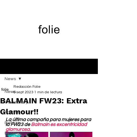
Entrada
News
Redacción Folie
News
6 sept 2023
1 min de lectura
BALMAIN FW23: Extra
Cover Story
Glamour!!
Fashion
La última campaña para mujeres para 
Belleza
la FW23 de 
Balmain es excentricidad 
glamurosa.
Entertainment