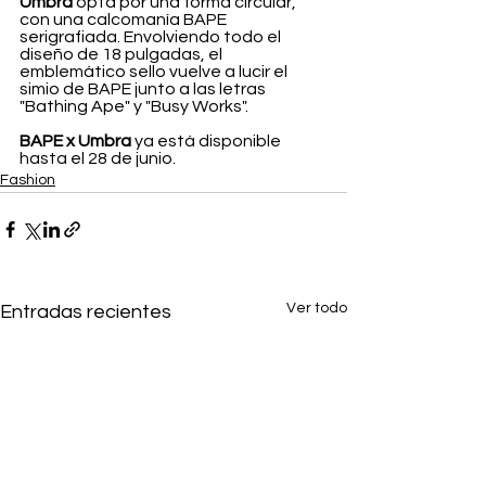
Umbra
 opta por una forma circular, 
con una calcomanía BAPE 
serigrafiada. Envolviendo todo el 
diseño de 18 pulgadas, el 
emblemático sello vuelve a lucir el 
simio de BAPE junto a las letras 
"Bathing Ape" y "Busy Works".
BAPE x Umbra
 ya está disponible 
hasta el 28 de junio.
Fashion
Ver todo
Entradas recientes