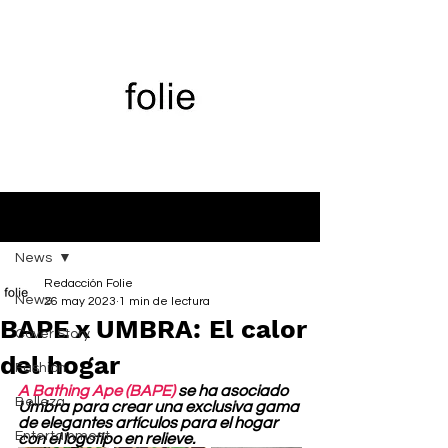
Entrada
News
Redacción Folie
News
26 may 2023
1 min de lectura
BAPE x UMBRA: El calor
Cover Story
del hogar
Fashion
A Bathing Ape (BAPE)
 se ha asociado 
Belleza
Umbra para crear una exclusiva gama 
de elegantes artículos para el hogar 
Entertainment
con el logotipo en relieve.