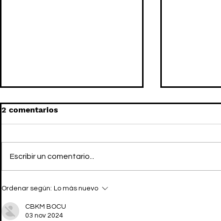
2 comentarios
Escribir un comentario...
BILLIONAIRE BOYS CLUB
BILLIONAI
Ordenar según:
Lo más nuevo
presenta una cápsula de
MONCLER: 
accesorios
collab incl
CBKM BOCU
03 nov 2024