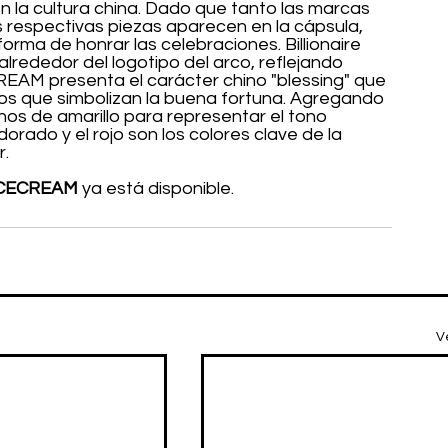
n la cultura china. Dado que tanto las marcas 
respectivas piezas aparecen en la cápsula, 
ma de honrar las celebraciones. Billionaire 
lrededor del logotipo del arco, reflejando 
REAM presenta el carácter chino "blessing" que 
icos que simbolizan la buena fortuna. Agregando 
nos de amarillo para representar el tono 
orado y el rojo son los colores clave de la 
r.
ICECREAM
 ya está disponible.
V