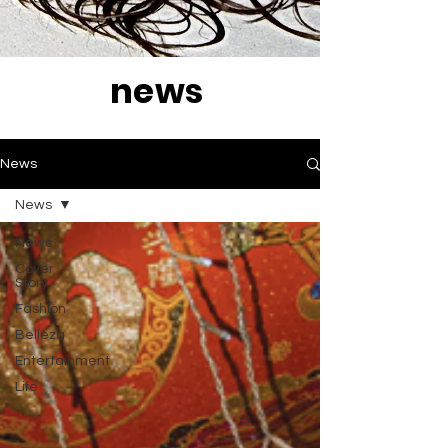
news
News
News
News
Cover
Story
Fashion
Belleza
Entertainment
Life