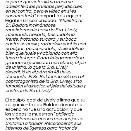
esperar que este último truco se 
adelante a las pruebas perjudiciales 
en su contra, pero el vídeo en sí es 
condenatorio”,
 compartió su equipo 
legal en un comunicado. 
“Muestra al 
Sr. Baldoni inclinándose 
repetidamente hacia la Sra. Lively, 
intentando besarla, besándole la 
frente, frotando su cara y su boca 
contra su cuello, rozándole el labio con 
el pulgar, acariciándola, diciéndole lo 
bien que huele y hablando con ella 
fuera de lugar. Cada fotograma de la 
grabación publicada corrobora, al pie 
de la letra, lo que la Sra. Lively 
describió en el párrafo 48 de su 
demanda.
El Sr. Baldoni no sólo era el 
coprotagonista de la Sra. Lively, sino 
también el director, el jefe del estudio y 
el jefe de la Sra. Lively”.
El equipo legal de Lively afirma que su 
«alejamiento» de Baldoni durante la 
escena no fue una actuación, y que 
los vídeos la muestran “
pidiendo 
repetidamente que los personajes se 
limitaran a hablar. Reconocerán sus 
intentos de ligereza para tratar de 