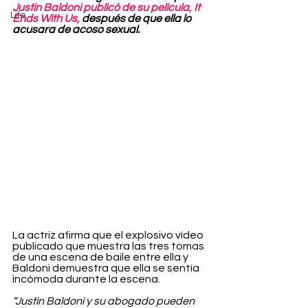
Justin Baldoni publicó de su película, It 
Life
Ends With Us,
 después de que ella lo 
acusara de acoso sexual.
La actriz afirma que el explosivo vídeo 
publicado que muestra las tres tomas 
de una escena de baile entre ella y 
Baldoni demuestra que ella se sentía 
incómoda durante la escena.
“Justin Baldoni y su abogado pueden 