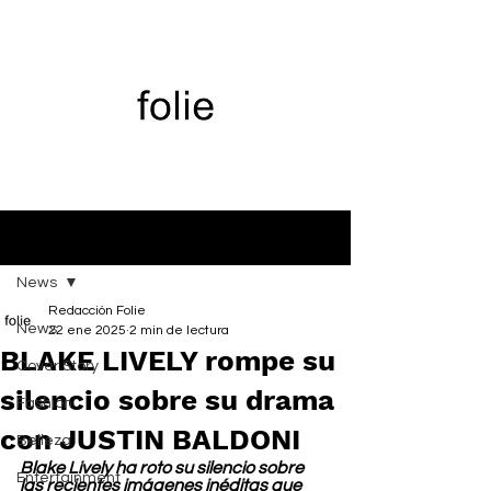
Entrada
News
Redacción Folie
News
22 ene 2025
2 min de lectura
BLAKE LIVELY rompe su
Cover Story
silencio sobre su drama
Fashion
con JUSTIN BALDONI
Belleza
Blake Lively ha roto su silencio sobre 
Entertainment
las recientes imágenes inéditas que 