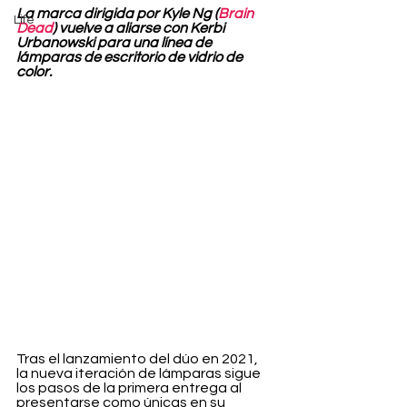
La marca dirigida por Kyle Ng (
Brain 
Life
Dead
) vuelve a aliarse con Kerbi 
Urbanowski para una línea de 
lámparas de escritorio de vidrio de 
color.
Tras el lanzamiento del dúo en 2021, 
la nueva iteración de lámparas sigue 
los pasos de la primera entrega al 
presentarse como únicas en su 