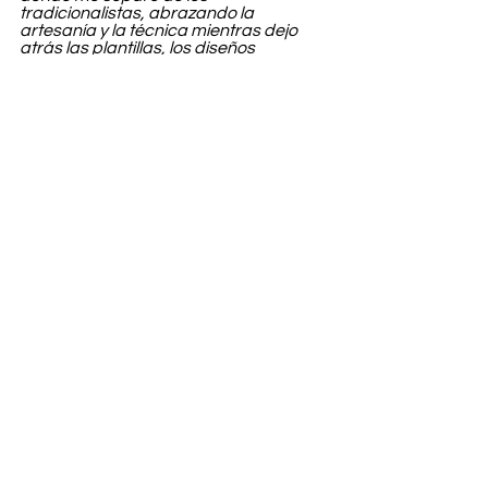
tradicionalistas, abrazando la 
artesanía y la técnica mientras dejo 
atrás las plantillas, los diseños 
prefabricados y la estética de la vieja 
escuela".
Este elemento decorativo está 
disponible en 
Brain Dead Studios 
Fairfax y Sunset.
Entertainment
Ver todo
Entradas recientes