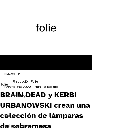
Entrada
News
Redacción Folie
News
3 ene 2023
1 min de lectura
BRAIN DEAD y KERBI
Cover Story
URBANOWSKI crean una
Fashion
colección de lámparas
Belleza
de sobremesa
Entertainment