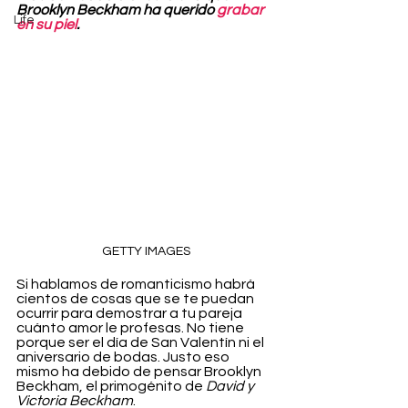
Brooklyn Beckham ha querido 
grabar 
Life
en su piel
.
GETTY IMAGES
Si hablamos de romanticismo habrá 
cientos de cosas que se te puedan 
ocurrir para demostrar a tu pareja 
cuánto amor le profesas. No tiene 
porque ser el día de San Valentín ni el 
aniversario de bodas. Justo eso 
mismo ha debido de pensar Brooklyn 
Beckham, el primogénito de 
David y 
Victoria Beckham
.