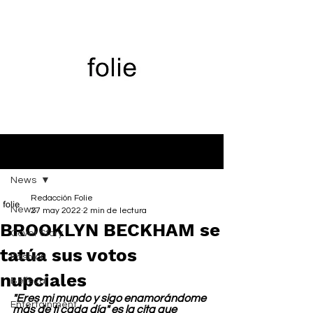
Entrada
News
Redacción Folie
News
27 may 2022
2 min de lectura
BROOKLYN BECKHAM se
Cover Story
tatúa sus votos
Fashion
nupciales
Belleza
"Eres mi mundo y sigo enamorándome 
Entertainment
más de ti cada día" es la cita que 