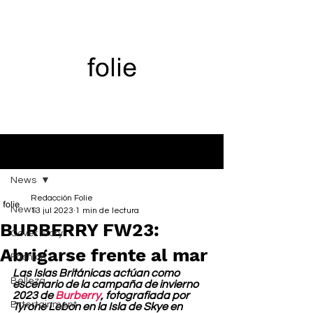
Entrada
News
Redacción Folie
News
13 jul 2023
1 min de lectura
BURBERRY FW23:
Cover Story
Abrigarse frente al mar
Fashion
Las Islas Británicas actúan como 
Belleza
escenario de la campaña de invierno 
2023 de 
Burberry
, fotografiada por 
Entertainment
Tyrone Lebon en la Isla de Skye en 