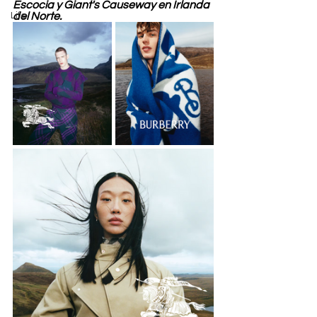
Escocia y Giant's Causeway en Irlanda 
Life
del Norte. 