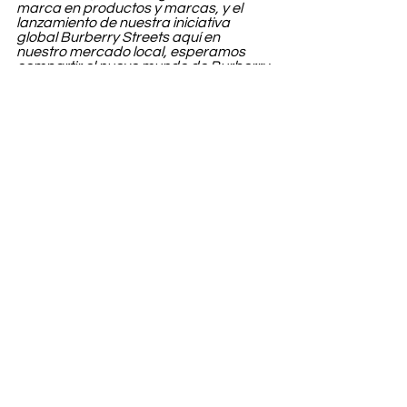
marca en productos y marcas, y el 
lanzamiento de nuestra iniciativa 
global Burberry Streets aquí en 
nuestro mercado local, esperamos 
compartir el nuevo mundo de Burberry 
con nuestros clientes”.
El 
Burberry x Norman's pop-up
 se 
abrirá al público el 13 de septiembre y 
permanecerá abierto hasta el 18 de 
septiembre. 
Fashion
Ver todo
Entradas recientes