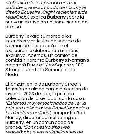
el check in de temporada en azul 
caballero, el estampado de rosas y el 
diseño Ecuestre Knight recientemente 
redefinido",
 explica 
Burberry 
sobre la 
nueva iniciativa en un comunicado de 
prensa.
Burberry llevará su marca a los 
interiores y artículos de servicio de 
Norman, y se asociará con el 
restaurante elaborando un menú 
exclusivo. Además, un camión de 
comida itinerante 
Burberry x Norman's
recorrerá Duke of York Square y 180 
Strand durante la Semana de la 
Moda. 
El lanzamiento de Burberry Streets 
también se alinea con la colección de 
invierno 2023 de Lee, la primera 
colección del diseñador con la casa. 
"Estamos muy emocionados de ver la 
primera colección de Daniel llegando a 
las tiendas y en línea",
 compartió Rod 
Manley, director de marketing de 
Burberry, en un comunicado de 
prensa. 
"Con nuestro sitio web 
rediseñado, nuevos significantes de 