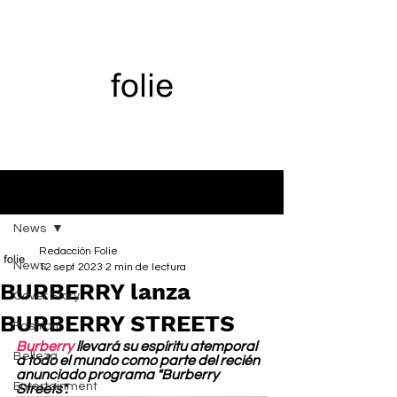
Entrada
News
Redacción Folie
News
12 sept 2023
2 min de lectura
BURBERRY lanza
Cover Story
BURBERRY STREETS
Fashion
Burberry
 llevará su espíritu atemporal 
Belleza
a todo el mundo como parte del recién 
anunciado programa "Burberry 
Entertainment
Streets".