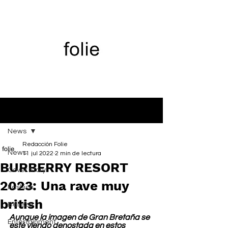
Entrada
News
Redacción Folie
News
11 jul 2022
2 min de lectura
BURBERRY RESORT
Cover Story
2023: Una rave muy
Fashion
british
Belleza
Aunque la imagen de Gran Bretaña se 
Entertainment
esté viendo denostada en estos 