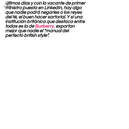
últimos días y con la vacante de primer 
Life
ministro puesta en LinkedIn, hay algo 
que nadie podrá negarles a los reyes 
del té, el buen hacer sartorial. Y sí una 
institución británica que destaca entre 
todas es la de 
Burberry,
 exportan 
mejor que nadie el “manual del 
perfecto british style”.