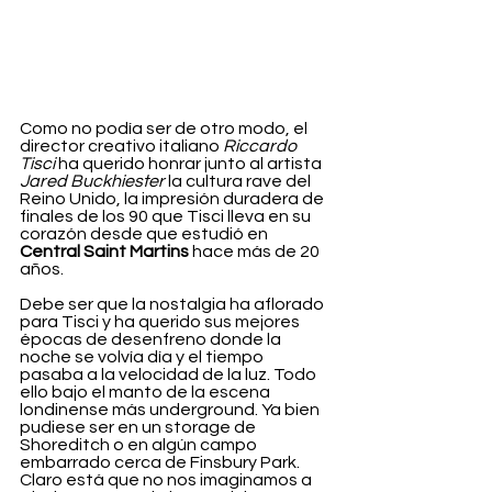
Como no podía ser de otro modo, el 
director creativo italiano 
Riccardo 
Tisci
 ha querido honrar junto al artista 
Jared Buckhiester
 la cultura rave del 
Reino Unido, la impresión duradera de 
finales de los 90 que Tisci lleva en su 
corazón desde que estudió en 
Central Saint Martins
 hace más de 20 
años.
Debe ser que la nostalgia ha aflorado 
para Tisci y ha querido sus mejores 
épocas de desenfreno donde la 
noche se volvía día y el tiempo 
pasaba a la velocidad de la luz. Todo 
ello bajo el manto de la escena 
londinense más underground. Ya bien 
pudiese ser en un storage de 
Shoreditch o en algún campo 
embarrado cerca de Finsbury Park. 
Claro está que no nos imaginamos a 