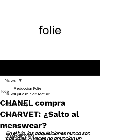
Entrada
News
Redacción Folie
News
3 jul
2 min de lectura
CHANEL compra
Cover Story
CHARVET: ¿Salto al
Fashion
menswear?
Belleza
En el lujo, las adquisiciones nunca son 
Entertainment
casuales. A veces no anuncian un 