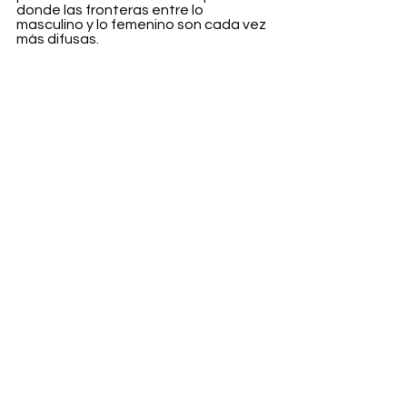
donde las fronteras entre lo 
masculino y lo femenino son cada vez 
más difusas.
Todo esto coincide con otra 
transformación silenciosa que Chanel 
lleva tiempo construyendo. La 
incorporación de embajadores como 
Jacob Elordi, A$AP Rocky o G-Dragon 
no parece responder únicamente a 
una estrategia de imagen, sino a una 
narrativa cada vez más evidente: 
acercar la maison a una nueva 
generación de hombres interesados 
en el lujo desde una perspectiva 
mucho más cultural, experimental y 
libre.
Veremos a dónde nos lleva esta 
alianza. El futuro incierto será un éxito, 
no nos cabe ninguna duda.
Fashion