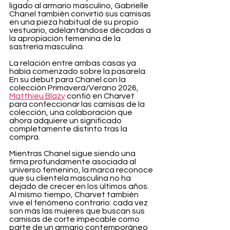
ligado al armario masculino, Gabrielle 
Chanel también convirtió sus camisas 
en una pieza habitual de su propio 
vestuario, adelantándose décadas a 
la apropiación femenina de la 
sastrería masculina.
La relación entre ambas casas ya 
había comenzado sobre la pasarela. 
En su debut para Chanel con la 
colección Primavera/Verano 2026, 
Matthieu Blazy
 confió en Charvet 
para confeccionar las camisas de la 
colección, una colaboración que 
ahora adquiere un significado 
completamente distinto tras la 
compra.
Mientras Chanel sigue siendo una 
firma profundamente asociada al 
universo femenino, la marca reconoce 
que su clientela masculina no ha 
dejado de crecer en los últimos años. 
Al mismo tiempo, Charvet también 
vive el fenómeno contrario: cada vez 
son más las mujeres que buscan sus 
camisas de corte impecable como 
parte de un armario contemporáneo 