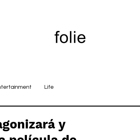
ntertainment
Life
gonizará y
a película de