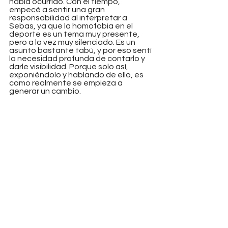
había ocurrido. Con el tiempo, 
empecé a sentir una gran 
responsabilidad al interpretar a 
Sebas, ya que la homofobia en el 
deporte es un tema muy presente, 
pero a la vez muy silenciado. Es un 
asunto bastante tabú, y por eso sentí 
la necesidad profunda de contarlo y 
darle visibilidad. Porque solo así, 
exponiéndolo y hablando de ello, es 
como realmente se empieza a 
generar un cambio.