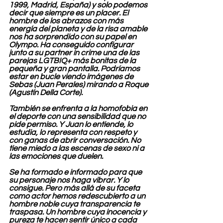
1999, Madrid, España) y solo podemos 
decir que siempre es un placer. El 
hombre de los abrazos con más 
energía del planeta y de la risa amable 
nos ha sorprendido con su papel en 
Olympo. Ha conseguido configurar 
junto a su partner in crime una de las 
parejas LGTBIQ+ más bonitas de la 
pequeña y gran pantalla. Podríamos 
estar en bucle viendo imágenes de 
Sebas (Juan Perales) mirando a Roque 
(Agustín Della Corte).
También se enfrenta a la homofobia en 
el deporte con una sensibilidad que no 
pide permiso. Y Juan lo entiende, lo 
estudia, lo representa con respeto y 
con ganas de abrir conversación. No 
tiene miedo a las escenas de sexo ni a 
las emociones que duelen.
Se ha formado e informado para que 
su personaje nos haga vibrar. Y lo 
consigue. Pero más allá de su faceta 
como actor hemos redescubierto a un 
hombre noble cuya transparencia te 
traspasa. Un hombre cuya inocencia y 
pureza te hacen sentir único a cada 