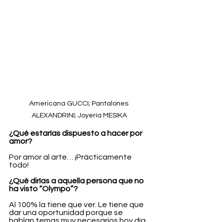
Americana GUCCI; Pantalones 
ALEXANDRINI; Joyería MESIKA
¿Qué estarías dispuesto a hacer por 
amor?
Por amor al arte… ¡Prácticamente 
todo!
¿Qué dirías a aquella persona que no 
ha visto “Olympo”?
Al 100% la tiene que ver. Le tiene que 
dar una oportunidad porque se 
hablan temas muy necesarios hoy día 