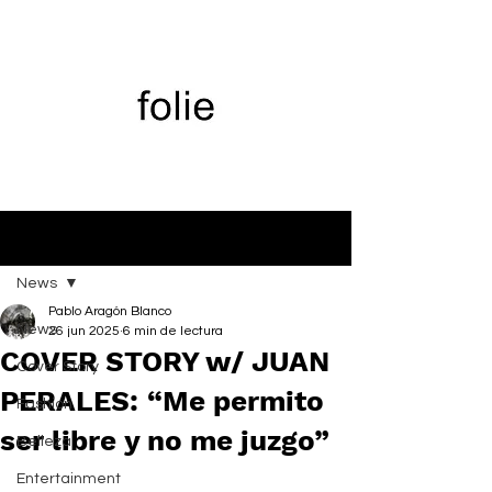
Entrada
News
Pablo Aragón Blanco
News
26 jun 2025
6 min de lectura
COVER STORY w/ JUAN
Cover Story
PERALES: “Me permito
Fashion
ser libre y no me juzgo”
Belleza
Entertainment