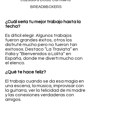
BREAD&BOXERS
¿Cuál sería tu mejor trabajo hasta la 
fecha?
Es difícil elegir. Algunos trabajos 
fueron grandes éxitos, otros los 
disfruté mucho pero no fueron tan 
exitosos. Destaco “La Traviata” en 
Italia y “Bienvenidos a Lolita” en 
España, donde me divertí mucho con 
el elenco.
¿Qué te hace feliz?
El trabajo cuando se da esa magia en 
una escena, la música, improvisar con 
la guitarra, ver la felicidad de mi madre 
y las conexiones verdaderas con 
amigos.