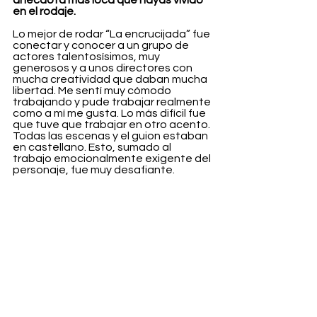
en el rodaje.
Lo mejor de rodar “La encrucijada” fue 
conectar y conocer a un grupo de 
actores talentosísimos, muy 
generosos y a unos directores con 
mucha creatividad que daban mucha 
libertad. Me sentí muy cómodo 
trabajando y pude trabajar realmente 
como a mí me gusta. Lo más difícil fue 
que tuve que trabajar en otro acento. 
Todas las escenas y el guion estaban 
en castellano. Esto, sumado al 
trabajo emocionalmente exigente del 
personaje, fue muy desafiante.