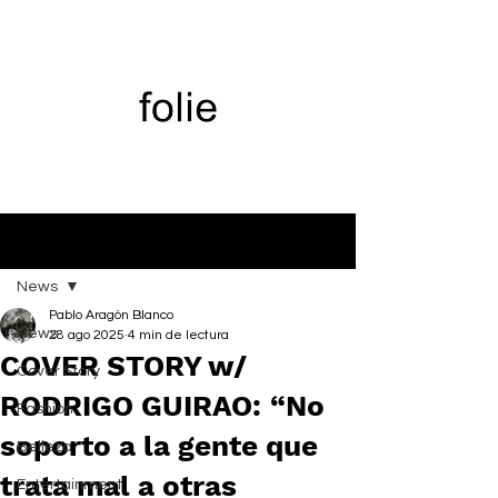
Entrada
News
Pablo Aragón Blanco
News
28 ago 2025
4 min de lectura
COVER STORY w/
Cover Story
RODRIGO GUIRAO: “No
Fashion
soporto a la gente que
Belleza
trata mal a otras
Entertainment