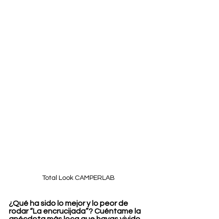
Total Look CAMPERLAB
¿Qué ha sido lo mejor y lo peor de 
rodar “La encrucijada”? Cuéntame la 
anécdota más loca que hayas vivido 