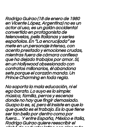
Rodrigo Guirao (18 de enero de 1980 
en Vicente López, Argentina) no es un 
actor al uso, es un galán accidental 
convertido en protagonista de 
telenovelas, pelis italianas y series 
españolas. En “La encrucijada” se 
mete en un personaje intenso, con 
acento prestado y emociones crudas, 
mientras fuera de cámara confiesa 
que ha dejado trabajos por amor. Sí, 
en un Hollywood obsesionado con 
contratos millonarios, él abandona 
sets porque el corazón manda. Un 
Prince Charming en toda regla.
No soporta la mala educación, ni el 
ego barato. Lo suyo es lo simple: 
música, familia, perros y escenas 
donde no hay que fingir demasiado. 
Guapo lo es, sí, pero él insiste en que lo 
que queda es el trabajo. Es lo que tiene 
ser tan bello por dentro como por 
fuera…  Y entre España, México e Italia, 
Rodrigo Guirao quiere reescribir el 