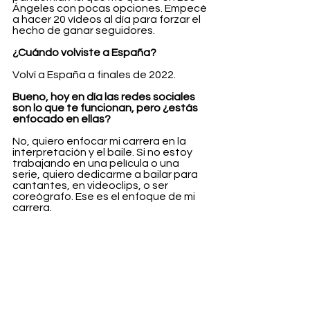
Ángeles con pocas opciones. Empecé 
a hacer 20 vídeos al día para forzar el 
hecho de ganar seguidores.
¿Cuándo volviste a España?
Volví a España a finales de 2022.
Bueno, hoy en día las redes sociales 
son lo que te funcionan, pero ¿estás 
enfocado en ellas?
No, quiero enfocar mi carrera en la 
interpretación y el baile. Si no estoy 
trabajando en una película o una 
serie, quiero dedicarme a bailar para 
cantantes, en videoclips, o ser 
coreógrafo. Ese es el enfoque de mi 
carrera.