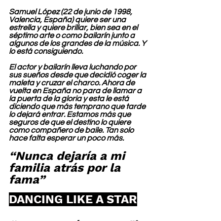
Samuel López (22 de junio de 1998, 
Valencia, España) quiere ser una 
estrella y quiere brillar, bien sea en el 
séptimo arte o como bailarín junto a 
algunos de los grandes de la música. Y 
lo está consiguiendo.
El actor y bailarín lleva luchando por 
sus sueños desde que decidió coger la 
maleta y cruzar el charco. Ahora de 
vuelta en España no para de llamar a 
la puerta de la gloria y esta le está 
diciendo que más temprano que tarde 
lo dejará entrar. Estamos más que 
seguros de que el destino lo quiere 
como compañero de baile. Tan solo 
hace falta esperar un poco más.
“Nunca dejaría a mi 
familia atrás por la 
fama”
DANCING LIKE A STAR