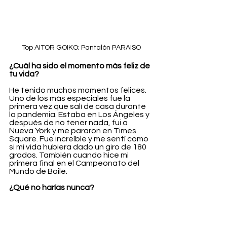
Top AITOR GOIKO; Pantalón PARAISO
¿Cuál ha sido el momento más feliz de 
tu vida?
He tenido muchos momentos felices. 
Uno de los más especiales fue la 
primera vez que salí de casa durante 
la pandemia. Estaba en Los Ángeles y 
después de no tener nada, fui a 
Nueva York y me pararon en Times 
Square. Fue increíble y me sentí como 
si mi vida hubiera dado un giro de 180 
grados. También cuando hice mi 
primera final en el Campeonato del 
Mundo de Baile.
¿Qué no harías nunca?
No me tiraría al agua en mar abierto y 
nunca dejaría a mi familia atrás por la 
fama.