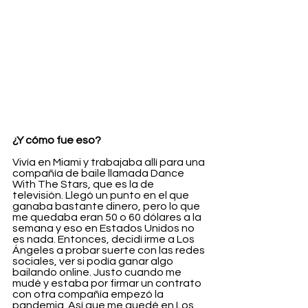
¿Y cómo fue eso?
Vivía en Miami y trabajaba allí para una 
compañía de baile llamada Dance 
With The Stars, que es la de 
televisión. Llegó un punto en el que 
ganaba bastante dinero, pero lo que 
me quedaba eran 50 o 60 dólares a la 
semana y eso en Estados Unidos no 
es nada. Entonces, decidí irme a Los 
Ángeles a probar suerte con las redes 
sociales, ver si podía ganar algo 
bailando online. Justo cuando me 
mudé y estaba por firmar un contrato 
con otra compañía empezó la 
pandemia. Así que me quedé en Los 