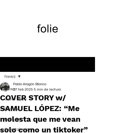
Entrada
News
Pablo Aragón Blanco
News
27 feb 2025
5 min de lectura
COVER STORY w/
Cover Story
SAMUEL LÓPEZ: “Me
Fashion
molesta que me vean
Belleza
solo como un tiktoker”
Entertainment