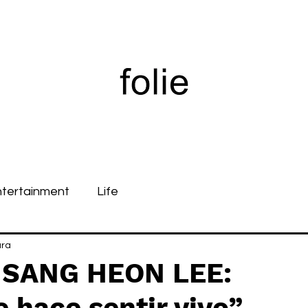
ntertainment
Life
ura
 SANG HEON LEE:
 hace sentir vivo”