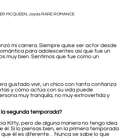
NDER MCQUEEN; Joyas RARE ROMANCE
nzó mi carrera. Siempre quise ser actor desde 
romántica para adolescentes así que fue un 
os muy bien. Sentimos que fue como un 
a gustado vivir, un chico con tanta confianza 
metas y cómo actúa con su vida puede 
persona muy tranquila, no muy extrovertida y 
 
n la segunda temporada?
ia Kitty, pero de alguna manera no tengo idea 
él. Si lo piensas bien, en la primera temporada 
que él es diferente… Nunca se sabe lo que 