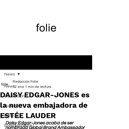
Entrada
News
Redacción Folie
News
12 ene
1 min de lectura
DAISY EDGAR-JONES es
Cover Story
la nueva embajadora de
Fashion
ESTÉE LAUDER
Belleza
Daisy Edgar-Jones acaba de ser 
Entertainment
nombrada Global Brand Ambassador 