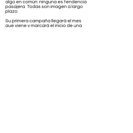
algo en común: ninguna es tendencia 
pasajera. Todas son imagen a largo 
plazo.
Su primera campaña llegará el mes 
que viene y marcará el inicio de una 
colaboración centrada en skincare, 
makeup y fragrance. No se trata solo 
de una cara bonita: se trata de 
construir un imaginario.
Belleza
Ver todo
Entradas recientes