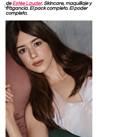
de 
Estée Lauder
. Skincare, maquillaje y 
Life
fragancia. El pack completo. El poder 
completo.