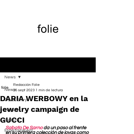
Entrada
News
Redacción Folie
News
26 sept 2023
1 min de lectura
DARIA WERBOWY en la
Cover Story
jewelry campaign de
Fashion
GUCCI
Belleza
Sabato De Sarno
 da un paso al frente 
Entertainment
en su primera colección de joyas como 