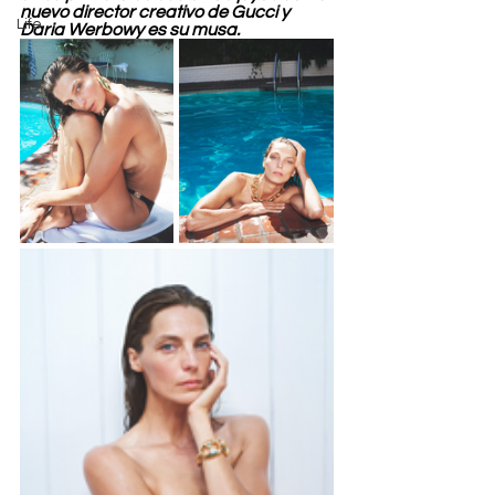
nuevo director creativo de Gucci y 
Life
Daria Werbowy es su musa.