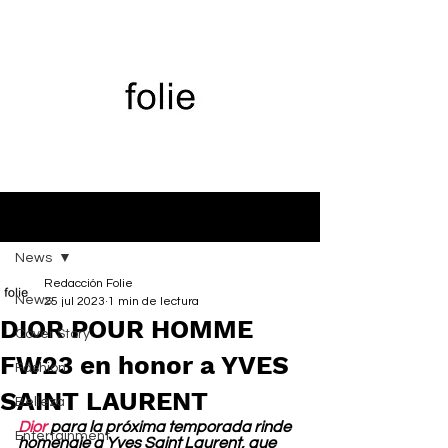
Entrada
News
Redacción Folie
News
25 jul 2023
1 min de lectura
DIOR POUR HOMME
Cover Story
FW23 en honor a YVES
Fashion
SAINT LAURENT
Belleza
Dior
 para la próxima temporada rinde 
Entertainment
homenaje a Yves Saint Laurent, que 