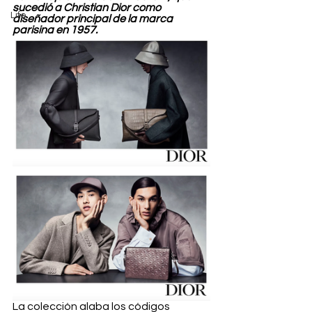
sucedió a Christian Dior como 
Life
diseñador principal de la marca 
parisina en 1957. 
La colección alaba los códigos 