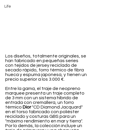
Life
Los diseños, totalmente originales, se 
han fabricado en pequeñas series 
con tejidos de jersey reciclado de 
secado rápido, forro térmico de fibra 
hueca y espuma japonesa, y tienen un 
precio superior a los 3.000 €.
Entre la gama, el traje de neopreno 
marquee presenta un traje completo 
de 3 mm con un sistema híbrido de 
entrada con cremallera, un forro 
térmico 
Dior
 "CD Diamond Jacquard" 
en el torso fabricado con poliéster 
reciclado y costuras GBS para un 
"máximo rendimiento en mar y tierra". 
Por lo demás, la colección incluye un 