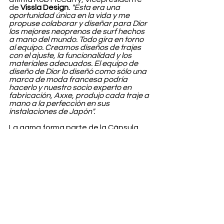
de 
Vissla Design.
"Esta era una 
oportunidad única en la vida y me 
propuse colaborar y diseñar para Dior 
los mejores neoprenos de surf hechos 
a mano del mundo. Todo gira en torno 
al equipo. Creamos diseños de trajes 
con el ajuste, la funcionalidad y los 
materiales adecuados. El equipo de 
diseño de Dior lo diseñó como sólo una 
marca de moda francesa podría 
hacerlo y nuestro socio experto en 
fabricación, Axxe, produjo cada traje a 
mano a la perfección en sus 
instalaciones de Japón".
La gama forma parte de la Cápsula 
Beachwear de 
Dior
 y también dentro 
de la colaboración anual de 
Dior 
con
Parley for the Oceans
, una 
organización medioambiental que 
lucha contra las grandes amenazas 
oceánicas a través de su estrategia 
ParleyAIR: Evitar, Interceptar, 
Rediseñar.
El traje de neopreno 
Dior x Vissla
 ya 
está disponible.