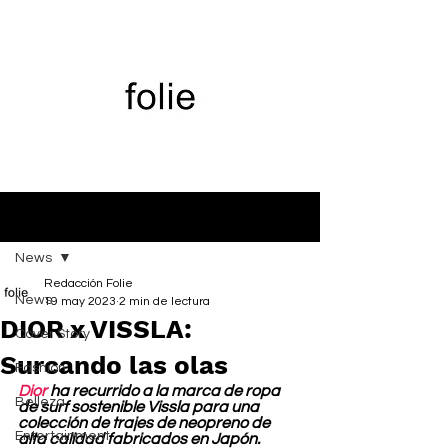
Entrada
News
Redacción Folie
News
19 may 2023
2 min de lectura
DIOR x VISSLA:
Cover Story
Surcando las olas
Fashion
Dior
 ha recurrido a la marca de ropa 
Belleza
de surf sostenible Vissla para una 
colección de trajes de neopreno de 
Entertainment
alta calidad fabricados en Japón. 