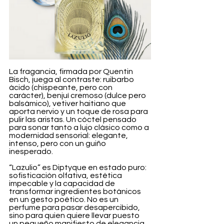
La fragancia, firmada por Quentin 
Bisch, juega al contraste: ruibarbo 
ácido (chispeante, pero con 
carácter), benjuí cremoso (dulce pero 
balsámico), vetiver haitiano que 
aporta nervio y un toque de rosa para 
pulir las aristas. Un cóctel pensado 
para sonar tanto a lujo clásico como a 
modernidad sensorial: elegante, 
intenso, pero con un guiño 
inesperado.
“Lazulio” es Diptyque en estado puro: 
sofisticación olfativa, estética 
impecable y la capacidad de 
transformar ingredientes botánicos 
en un gesto poético. No es un 
perfume para pasar desapercibido, 
sino para quien quiere llevar puesto 
un pequeño manifiesto de elegancia 