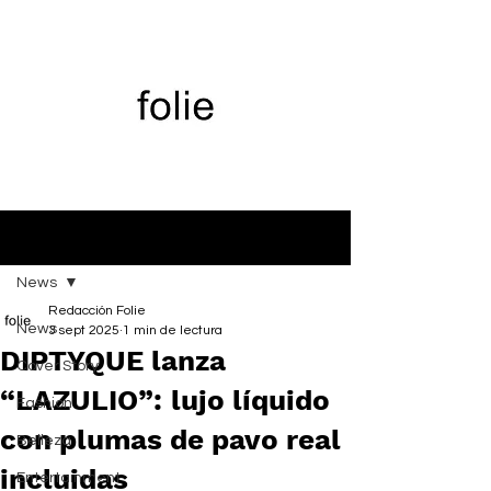
Entrada
News
Redacción Folie
News
3 sept 2025
1 min de lectura
DIPTYQUE lanza
Cover Story
“LAZULIO”: lujo líquido
Fashion
con plumas de pavo real
Belleza
incluidas
Entertainment