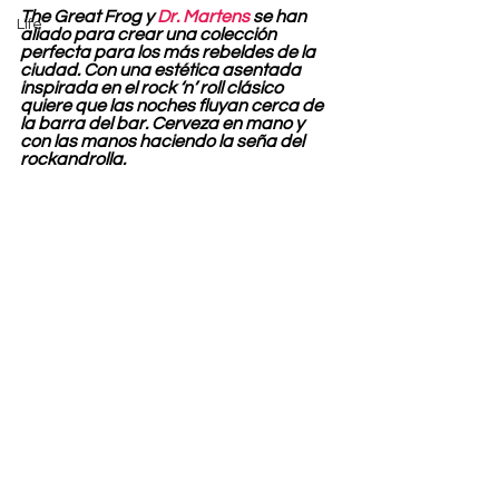
The Great Frog y 
Dr. Martens
 se han 
Life
aliado para crear una colección 
perfecta para los más rebeldes de la 
ciudad. Con una estética asentada 
inspirada en el rock ‘n’ roll clásico 
quiere que las noches fluyan cerca de 
la barra del bar. Cerveza en mano y 
con las manos haciendo la seña del 
rockandrolla.