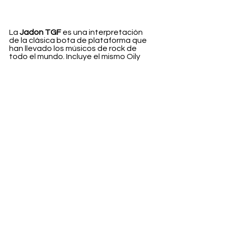
La 
Jadon TGF
 es una interpretación 
de la clásica bota de plataforma que 
han llevado los músicos de rock de 
todo el mundo. Incluye el mismo Oily 
Illusion negro, así como un arnés 
personalizado con correas con la 
marca deboss para clavar el look de 
inspiración punk. La bota también 
está decorada con hebillas 
plateadas, tachuelas y una 
cremallera con un tirador 
personalizado de huesos cruzados. 
Diseñada para causar el máximo 
impacto, se apoya en una imponente 
suela Quad Retro de 5,5 cm y en 
detalles de pespuntes amarillos.