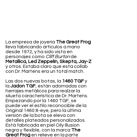
La empresa de joyería 
The Great Frog
lleva fabricando artículos a mano 
desde 1972, y ha sido vista en 
personajes como 
Cliff Burton
 de 
Metallica, Led Zeppelin, Skepta, Jay-Z
y otros. Estaba claro que esta collab 
con Dr. Martens era un total match.
Las dos nuevas botas, la 
1460 TGF 
y 
la 
Jadon TGF
, están adornadas con 
herrajes metálicos para realzar la 
silueta característica de Dr. Martens. 
Empezando por la 1460 TGF, se 
puede ver el estilo reconocible de la 
Original 1460 8-eye, pero la última 
versión de la bota se eleva con 
detalles plateados personalizados. 
Está fabricada en piel Oily Illusion 
negra y flexible, con la marca 
The 
Great Frog
 en relieve en la parte 