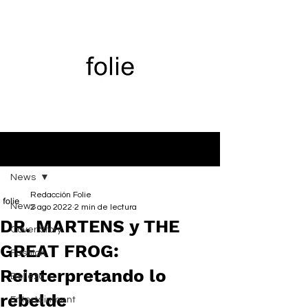
Entrada
News
Redacción Folie
News
2 ago 2022
2 min de lectura
DR. MARTENS y THE
Cover Story
GREAT FROG:
Fashion
Reinterpretando lo
Belleza
rebelde
Entertainment