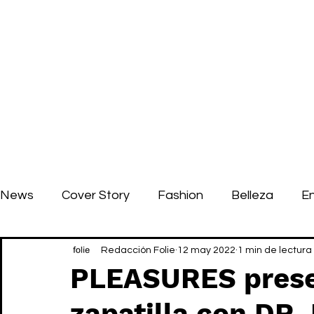
News
Cover Story
Fashion
Belleza
E
Redacción Folie
12 may 2022
1 min de lectura
PLEASURES prese
zapatilla con DR