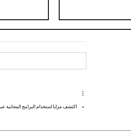
re que sientas
CHLOE CHERRY posee el
look Y2K en la nueva
campaña de VERSACE y
SSENSE
اكتشف مزايا استخدام البرامج المجانية عبر