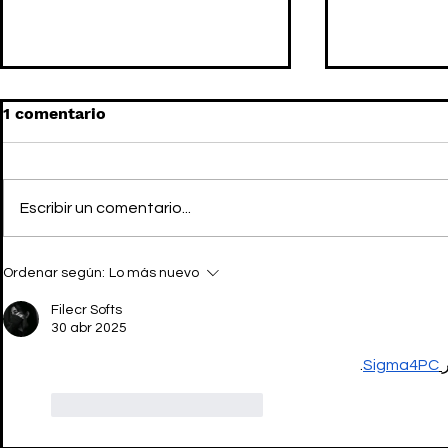
1 comentario
Escribir un comentario...
El arte de KEROUAC por
PRADA quie
Ordenar según:
Lo más nuevo
DIOR FW22
tus pies
Filecr Softs
30 abr 2025
.
Sigma4PC
Me gusta
Reaccionar