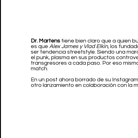
Dr. Martens 
tiene bien claro que a quien b
es que 
Alex James y Vlad Elkin
, los fundad
ser tendencia streetstyle. Siendo una marca
el punk, plasma en sus productos controver
transgresores a cada paso. Por eso mism
match.
En un post ahora borrado de su Instagram
otro lanzamiento en colaboración con la m