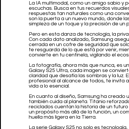
La IA multimodal, como un amigo sabio y pa
escuchas. Busca en tus recuerdos visuales
respuestas tan naturales como una conver
son la puerta a un nuevo mundo, donde las
simpleza de un toque y la precisión de un
Pero en esta danza de tecnología, la privac
Con cada dato analizado, Samsung asegura
cerrada en un cofre de seguridad que solo 
te resguarda de lo que está por venir, mie
convierte en tu centinela, vigilando el ec
La fotografía, ahora más que nunca, es un a
Galaxy S25 Ultra, cada imagen se convier
claridad que desafía las sombras y la luz. E
profesional al alcance de todos, te invita a
vida a lo esencial.
En cuanto al diseño, Samsung ha creado un 
también cuida al planeta. Titanio reforzado
reciclados cuentan la historia de un futu
un propósito más allá de la función, un co
huella más ligera en la Tierra.
La serie Galaxy S25 no solo es tecnología, 