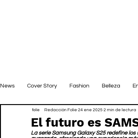
News
Cover Story
Fashion
Belleza
E
Redacción Folie
24 ene 2025
2 min de lectura
El futuro es SA
La serie Samsung Galaxy S25 redefine los s